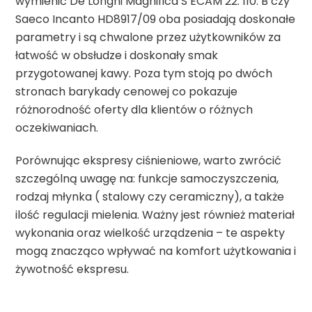
wymienić De’Longhi Magnifica S ECAM 22. 110. B czy
Saeco Incanto HD8917/09 oba posiadają doskonałe
parametry i są chwalone przez użytkowników za
łatwość w obsłudze i doskonały smak
przygotowanej kawy. Poza tym stoją po dwóch
stronach barykady cenowej co pokazuje
różnorodność oferty dla klientów o różnych
oczekiwaniach.
Porównując ekspresy ciśnieniowe, warto zwrócić
szczególną uwagę na: funkcje samoczyszczenia,
rodzaj młynka ( stalowy czy ceramiczny), a także
ilość regulacji mielenia. Ważny jest również materiał
wykonania oraz wielkość urządzenia – te aspekty
mogą znacząco wpływać na komfort użytkowania i
żywotność ekspresu.