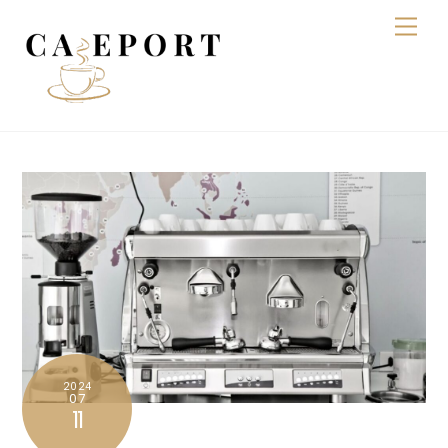
Skip
Men
to
content
2024
07
11