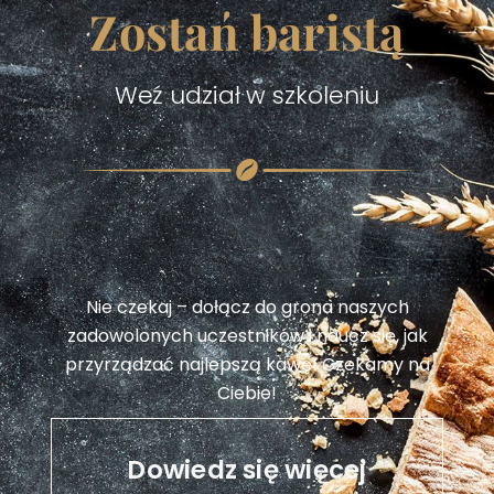
Zostań baristą
Weź udział w szkoleniu
Nie czekaj – dołącz do grona naszych
zadowolonych uczestników i naucz się, jak
przyrządzać najlepszą kawę! Czekamy na
Ciebie!
Dowiedz się więcej