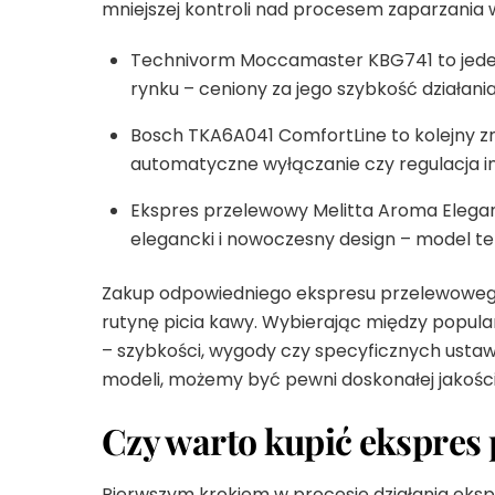
mniejszej kontroli nad procesem zaparzania
Technivorm Moccamaster KBG741 to jeden
rynku – ​​ceniony za jego szybkość działani
Bosch TKA6A041 ComfortLine to kolejny zn
automatyczne wyłączanie czy regulacja i
Ekspres przelewowy Melitta Aroma Elegan
elegancki i nowoczesny design – model te
Zakup odpowiedniego ekspresu przelewowego
rutynę picia kawy. Wybierając między popul
– szybkości, wygody czy specyficznych usta
modeli, możemy być pewni doskonałej jakości n
Czy warto kupić ekspres
Pierwszym krokiem w procesie działania eksp