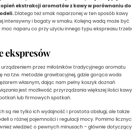
opień ekstrakcji aromatów z kawy w porównaniu do
odeli.
Dlatego też smak naparzonej w ten sposób kawy
iej intensywny i bogaty w smaku. Kolejną wadą może być
ą moc naparu co przy użyciu innego typu ekspreasu trzeb
e ekspresów
 urządzeniem przez miłośników tradycyjnego aromatu
ię na tzw. metodzie grawitacyjnej, gdzie gorąca woda
ciężarem własnym, dając nam pełny koszyk doznań
ania jest możliwość przyrządzania większej ilości kawy
spotkań lub firmowych spotkań.
ą nie tylko ich wydajność i prostota obsługi, ale także
li o różnej pojemności i regulacji mocy. Pomimo licznyc
 również wiedzieć o pewnych minusach – głównie dotycząc