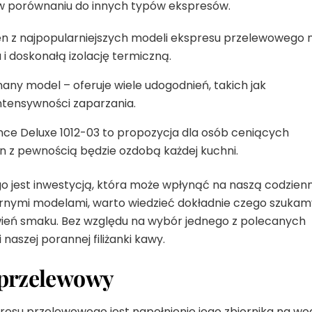
 w porównaniu do innych typów ekspresów.
 z najpopularniejszych modeli ekspresu przelewowego 
a i doskonałą izolację termiczną.
any model – oferuje wiele udogodnień, takich jak
ntensywności zaparzania.
ce Deluxe 1012-03 to propozycja dla osób ceniących
n z pewnością będzie ozdobą każdej kuchni.
 jest inwestycją, która może wpłynąć na naszą codzien
arnymi modelami, warto wiedzieć dokładnie czego szukam
wień smaku. Bez względu na wybór jednego z polecanych
aszej porannej filiżanki kawy.
 przelewowy
resu przelewowego jest napełnienie jego zbiornika na wo