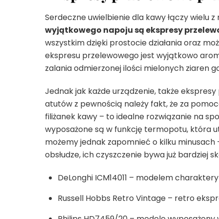
Serdeczne uwielbienie dla kawy łączy wielu z 
wyjątkowego napoju są ekspresy przelew
wszystkim dzięki prostocie działania oraz moż
ekspresu przelewowego jest wyjątkowo arom
zalania odmierzonej ilości mielonych ziaren 
Jednak jak każde urządzenie, także ekspresy
atutów z pewnością należy fakt, że za pomoc
filiżanek kawy – to idealne rozwiązanie na sp
wyposażone są w funkcję termopotu, która ut
możemy jednak zapomnieć o kilku minusach 
obsłudze, ich czyszczenie bywa już bardziej 
DeLonghi ICM14011 – modelem charakteryz
Russell Hobbs Retro Vintage – retro ekspr
Philips HD7459/20 – modele wyposażony w t