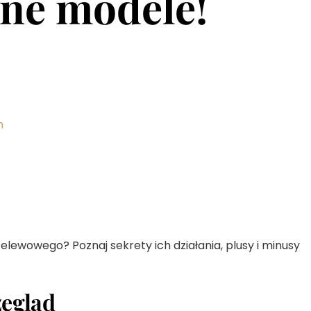
rne modele!
h
lewowego? Poznaj sekrety ich działania, plusy i minusy
zegląd