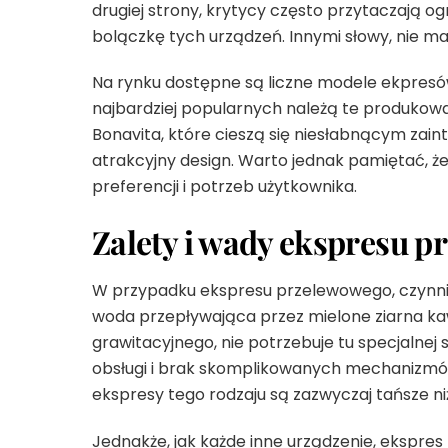
drugiej strony, krytycy często przytaczają 
bolączkę tych urządzeń. Innymi słowy, nie ma
Na rynku dostępne są liczne modele ekpres
najbardziej popularnych należą te produkowa
Bonavita, które cieszą się niesłabnącym zai
atrakcyjny design. Warto jednak pamiętać, ż
preferencji i potrzeb użytkownika.
Zalety i wady ekspresu 
W przypadku ekspresu przelewowego, czynnik
woda przepływająca przez mielone ziarna k
grawitacyjnego, nie potrzebuje tu specjalnej s
obsługi i brak skomplikowanych mechanizmó
ekspresy tego rodzaju są zazwyczaj tańsze niż
Jednakże, jak każde inne urządzenie, ekspre