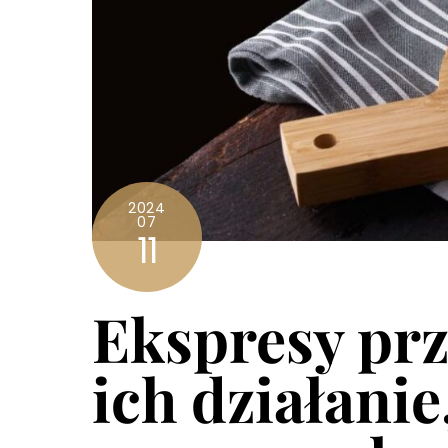
2024
07
11
Ekspresy pr
ich działanie