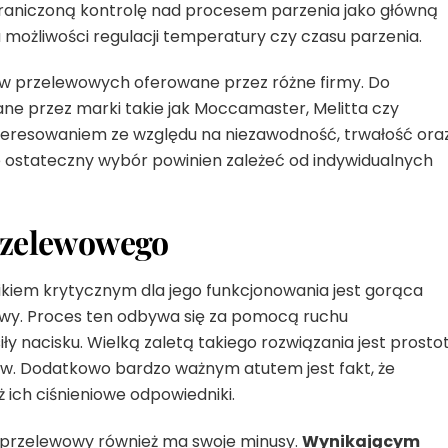
ograniczoną kontrolę nad procesem parzenia jako główną
 możliwości regulacji temperatury czy czasu parzenia.
ów przelewowych oferowane przez różne firmy. Do
ne przez marki takie jak Moccamaster, Melitta czy
nteresowaniem ze względu na niezawodność, trwałość ora
e ostateczny wybór powinien zależeć od indywidualnych
przelewowego
iem krytycznym dla jego funkcjonowania jest gorąca
awy. Proces ten odbywa się za pomocą ruchu
iły nacisku. Wielką zaletą takiego rozwiązania jest prosto
w. Dodatkowo bardzo ważnym atutem jest fakt, że
 ich ciśnieniowe odpowiedniki.
s przelewowy również ma swoje minusy.
Wynikającym