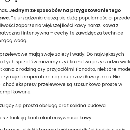
nas.
Jednym ze sposobów na przygotowanie tego
owe.
Te urządzenia cieszą się dużą popularnością, przede
liwości zaparzenia większej ilości kawy naraz. Kawa z
atyczna i intensywna – cechy te zawdzięcza technice
gorącą wodą.
 przelewowe mają swoje zalety i wady. Do największych
ą tych sprzętów możemy szybko i łatwo przyrządzić wiel
otkania z rodziną czy przyjaciółmi. Ponadto, niektóre mod
rzymuje temperaturę naparu przez dłuższy czas. Nie
– choć ekspresy przelewowe są stosunkowo proste w
skomplikowane.
ujący się prosta obsługą oraz solidną budowa.
es z funkcją kontroli intensywności kawy.
ermos, dzięki któremu twój napój dłużej będzie ciepły.