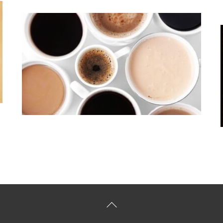
Back
To